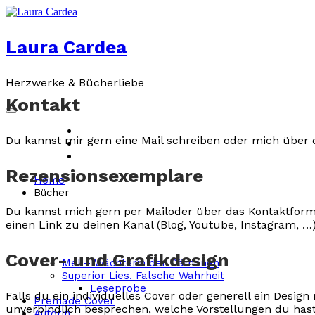
Laura Cardea
Herzwerke & Bücherliebe
Kontakt
Du kannst mir gern eine Mail schreiben oder mich über 
Rezensionsexemplare
Home
Bücher
Du kannst mich gern per Mailoder über das Kontaktform
einen Link zu deinen Kanal (Blog, Youtube, Instagram, …)
Cover- und Grafikdesign
Mel – Wächterin der Dämonen
Superior Lies. Falsche Wahrheit
Leseprobe
Falls du ein individuelles Cover oder generell ein Desi
Premade Cover
unverbindlich besprechen, welche Vorstellungen du hast
Autorin